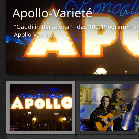
Apollo-Varieté
"Gaudi in Barcelona" - das 100. Programm in 
Apollo-Varieté